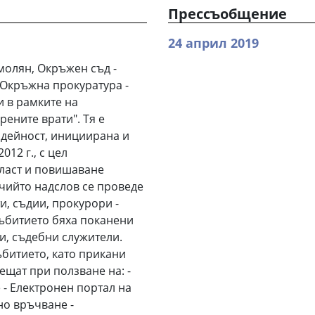
Прессъобщение
24 април 2019
 Смолян, Окръжен съд -
 Окръжна прокуратура -
и в рамките на
ените врати". Тя е
 дейност, инициирана и
12 г., с цел
ласт и повишаване
 чийто надслов се проведе
и, съдии, прокурори -
събитието бяха поканени
и, съдебни служители.
ъбитието, като прикани
ещат при ползване на: -
 - Електронен портал на
но връчване -