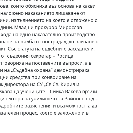
ова, които обясниха въз основа на какви
е наложено наказанието лишаване от
дини, изпълнението на което е отложено с
години. Младши прокурор Мирослав
 хода на едно наказателно производство
аване на жалба от пострадал, до влизане в
кт. Със статута на съдебните заседатели,
 от съдебния секретар – Росица
тговориха на поставените въпроси, а в
ли на „Съдебна охрана“ демонстрираха
щни средства при конвоиране на
 директора на СУ „Св.Св. Кирил и
ужаваща учениците – Сийка Вакева връчи
директора на училището за Районен съд –
одробните разяснения и възможността да
зателен процес, което е заложено и в