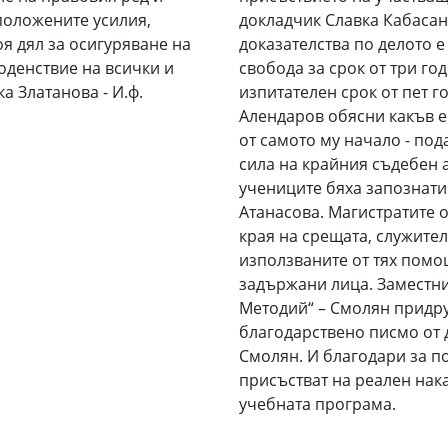
положените усилия,
докладчик Славка Кабасан
оя дял за осигуряване на
доказателства по делото 
оденствие на всички и
свобода за срок от три го
а Златанова - И.ф.
изпитателен срок от пет 
Алендаров обясни какъв е
от самото му начало - под
сила на крайния съдебен а
учениците бяха запознати
Атанасова. Магистратите о
края на срещата, служите
използваните от тях помо
задържани лица. Заместник
Методий“ – Смолян придр
благодарствено писмо от 
Смолян. И благодари за п
присъстват на реален нака
учебната програма.