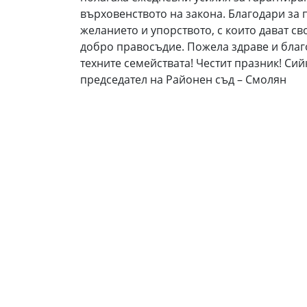
върховенството на закона. Благодари за 
желанието и упорството, с които дават св
добро правосъдие. Пожела здраве и благ
техните семействата! Честит празник! Сийк
председател на Районен съд – Смолян