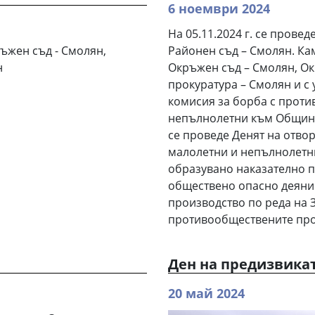
6 ноември 2024
На 05.11.2024 г. се провед
ъжен съд - Смолян,
Районен съд – Смолян. Ка
н
Окръжен съд – Смолян, О
прокуратура – Смолян и с 
комисия за борба с прот
непълнолетни към Община
се проведе Денят на отво
малолетни и непълнолетни
образувано наказателно п
обществено опасно деяни
производство по реда на 
противообществените проя
Ден на предизвика
20 май 2024