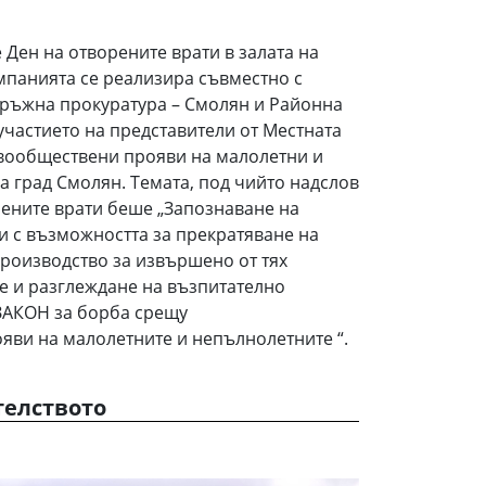
е Ден на отворените врати в залата на
мпанията се реализира съвместно с
кръжна прокуратура – Смолян и Районна
участието на представители от Местната
ивообществени прояви на малолетни и
 град Смолян. Темата, под чийто надслов
рените врати беше „Запознаване на
 с възможността за прекратяване на
роизводство за извършено от тях
е и разглеждане на възпитателно
ЗАКОН за борба срещу
ви на малолетните и непълнолетните “.
телството