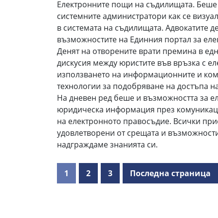
Електронните пощи на съдилищата. Беше
системните администратори как се визуа
в системата на съдилищата. Адвокатите 
възможностите на Единния портал за еле
Денят на отворените врати премина в ед
дискусия между юристите във връзка с е
използването на информационните и ко
технологии за подобряване на достъпа н
На дневен ред беше и възможността за е
юридическа информация през комуникац
на електронното правосъдие. Всички пр
удовлетворени от срещата и възможности
надграждаме знанията си.
1
2
3
Последна страница