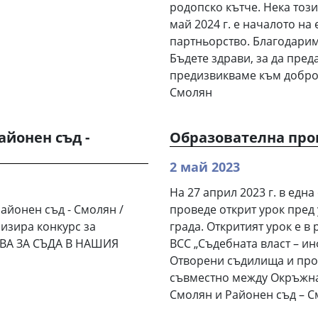
родопско кътче. Нека този 
май 2024 г. е началото на
партньорство. Благодарим 
Бъдете здрави, за да пред
предизвикваме към добро
Смолян
айонен съд -
Образователна про
2 май 2023
На 27 април 2023 г. в една
Районен съд - Смолян /
проведе открит урок пред 
изира конкурс за
града. Откритият урок е в
АВА ЗА СЪДА В НАШИЯ
ВСС „Съдебната власт – и
Отворени съдилища и про
съвместно между Окръжна
Смолян и Районен съд – С