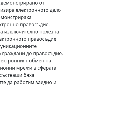
 демонстрирано от
лизира електронното дело
демонстрираха
ктронно правосъдие.
на изключително полезна
лектронното правосъдие,
муникационните
а граждани до правосъдие.
лектронният обмен на
ионни мрежи в сферата
исъстващи бяха
те да работим заедно и