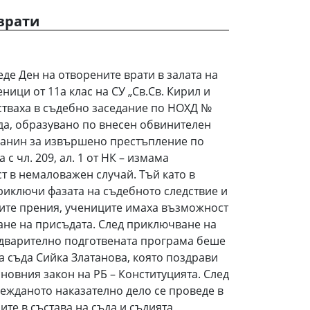
врати
веде Ден на отворените врати в залата на
ници от 11а клас на СУ „Св.Св. Кирил и
стваха в съдебно заседание по НОХД №
ъда, образувано по внесен обвинителен
данин за извършено престъпление по
ка с чл. 209, ал. 1 от НК – измама
 в немаловажен случай. Тъй като в
риключи фазата на съдебното следствие и
ите прения, учениците имаха възможност
ане на присъдата. След приключване на
едварително подготвената програма беше
а съда Сийка Златанова, която поздрави
сновния закон на РБ – Конституцията. След
лежданото наказателно дело се проведе в
те в състава на съда и съдията