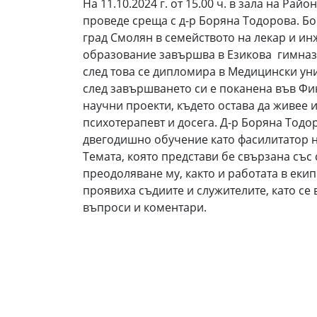
На 11.10.2024 г. от 15.00 ч. в зала на Рай
проведе среща с д-р Боряна Тодорова. Б
град Смолян в семейството на лекар и ин
образование завършва в Езикова гимнази
след това се дипломира в Медицински уни
след завършването си е поканена във Фи
научни проекти, където остава да живее и
психотерапевт и досега. Д-р Боряна Тод
двегодишно обучение като фасилитатор н
Темата, която представи бе свързана със 
преодоляване му, както и работата в екип
проявиха съдиите и служителите, като се
въпроси и коментари.