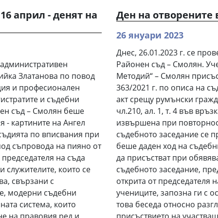
16 април - денят на
Ден на отворените 
26 януари 2023
Днес, 26.01.2023 г. се про
. административен
Районен съд – Смолян. Уче
ийка Златанова по повод
Методий“ – Смолян присъ
уция и професионален
363/2021 г. по описа на с
истратите и съдебни
акт срещу румънски граж
нен съд – Смолян беше
чл.210, ал. 1, т. 4 във връз
 - картините на Ангел
извършена при повторност
 съдията по вписвания при
съдебното заседание се п
од съпровода на пияно от
беше даден ход на съдебн
 председателя на съда
да присъстват при обявяв
и служителите, които се
съдебното заседание, пр
ва, свързани с
открита от председателя н
е, модерни съдебни
учениците, запозна ги с о
ната система, които
това беседа относно разг
не на правовия ред и
присъствието на участващи