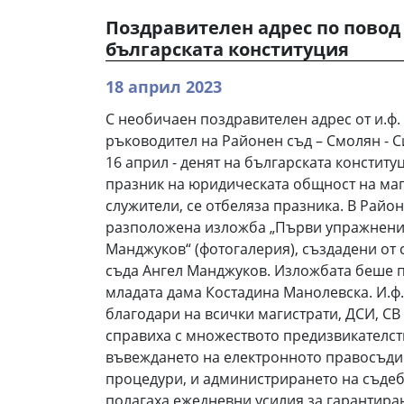
Поздравителен адрес по повод 
българската конституция
18 април 2023
С необичаен поздравителен адрес от и.ф
ръководител на Районен съд – Смолян - С
16 април - денят на българската констит
празник на юридическата общност на маг
служители, се отбеляза празника. В Райо
разположена изложба „Първи упражнения
Манджуков“ (фотогалерия), създадени от
съда Ангел Манджуков. Изложбата беше п
младата дама Костадина Манолевска. И.ф.
благодари на всички магистрати, ДСИ, СВ 
справиха с множеството предизвикателст
въвеждането на електронното правосъди
процедури, и администрирането на съдеб
полагаха ежедневни усилия за гарантира