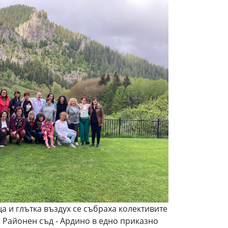
а и глътка въздух се събраха колективите
и Районен съд - Ардино в едно приказно