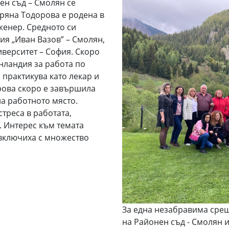
онен съд – Смолян се
оряна Тодорова е родена в
женер. Средното си
я „Иван Вазов” – Смолян,
верситет – София. Скоро
нландия за работа по
 практикува като лекар и
орова скоро е завършила
а работното място.
стреса в работата,
. Интерес към темата
 включиха с множество
За една незабравима срещ
на Районен съд - Смолян 