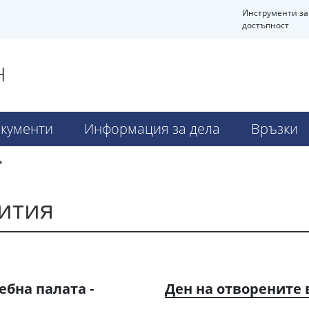
Инструменти за
достъпност
Н
кументи
Информация за дела
Връзки
я
ития
ебна палата -
Ден на отворените 