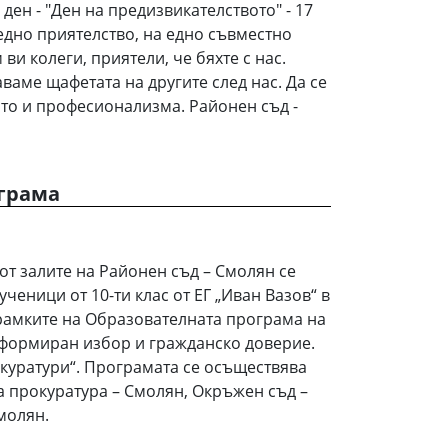
ден - "Ден на предизвикателството" - 17
 едно приятелство, на едно съвместно
ви колеги, приятели, че бяхте с нас.
аваме щафетата на другите след нас. Да се
то и професионализма. Районен съд -
грама
 от залите на Районен съд – Смолян се
ученици от 10-ти клас от ЕГ „Иван Вазов“ в
 рамките на Образователната програма на
нформиран избор и гражданско доверие.
куратури“. Програмата се осъществява
 прокуратура – Смолян, Окръжен съд –
молян.