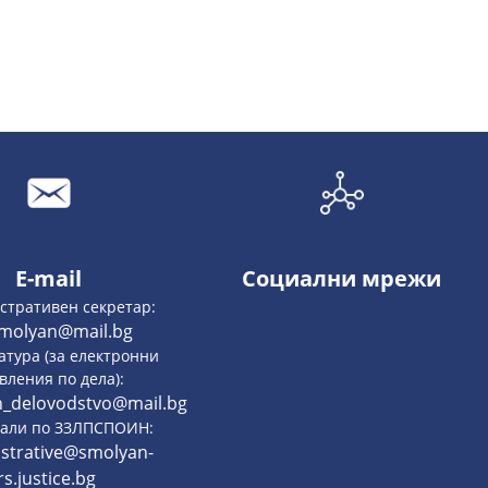
E-mail
Социални мрежи
стративен секретар:
smolyan@mail.bg
атура (за електронни
вления по дела):
n_delovodstvo@mail.bg
нали по ЗЗЛПСПОИН:
strative@smolyan-
rs.justice.bg