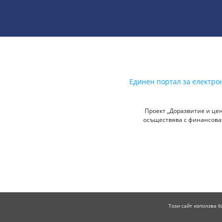
Единен портал за електро
Проект „Доразвитие и цен
осъществява с финансоват
Този сайт използва б