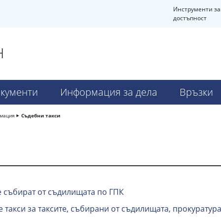
Инструменти за
достъпност
Н
кументи
Информация за дела
Връзки
рмация
Съдебни такси
е събират от съдилищата по ГПК
такси за таксите, събирани от съдилищата, прокуратура