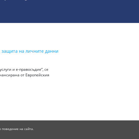
а защита на личните данни
слуги и е-правосъдие“, се
инансирана от Европейския
о поведение на сайта.