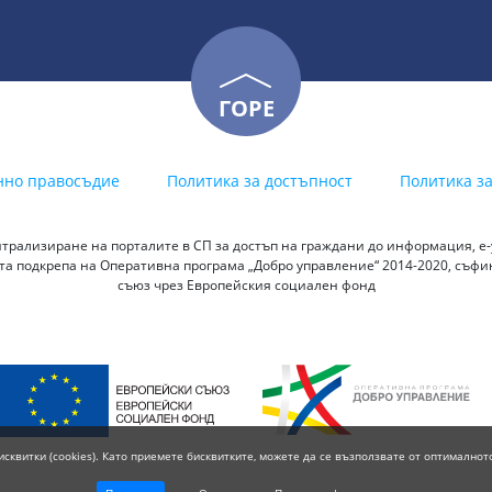
ГОРЕ
нно правосъдие
Политика за достъпност
Политика з
трализиране на порталите в СП за достъп на граждани до информация, е-у
а подкрепа на Оперативна програма „Добро управление“ 2014-2020, съф
съюз чрез Европейския социален фонд
исквитки (cookies). Като приемете бисквитките, можете да се възползвате от оптималнот