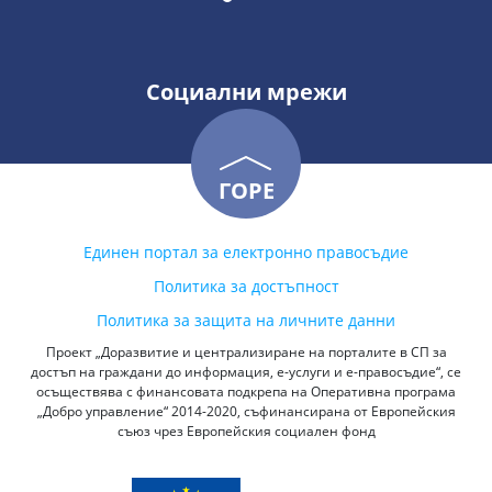
Социални мрежи
ГОРЕ
Единен портал за електронно правосъдие
Политика за достъпност
Политика за защита на личните данни
Проект „Доразвитие и централизиране на порталите в СП за
достъп на граждани до информация, е-услуги и е-правосъдие“, се
осъществява с финансовата подкрепа на Оперативна програма
„Добро управление“ 2014-2020, съфинансирана от Европейския
съюз чрез Европейския социален фонд